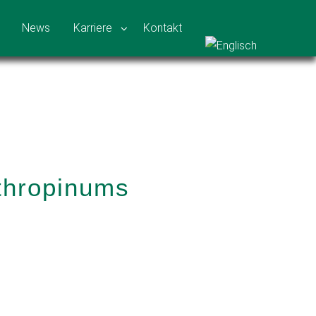
News
Karriere
Kontakt
thropinums