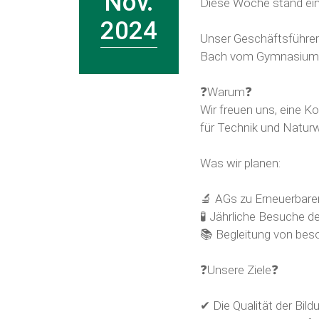
Nov.
Diese Woche stand ei
2024
Unser Geschäftsführe
Bach vom Gymnasium P
❓Warum❓
Wir freuen uns, eine 
für Technik und Natur
Was wir planen:
🔬 AGs zu Erneuerbare
🧪 Jährliche Besuche d
📚 Begleitung von bes
❓Unsere Ziele❓
✔ Die Qualität der Bild