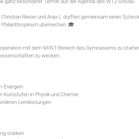
ne ganz besonderer Termin auf der Agenda des
WTZ Roßlau
.
r
Christian Reiser
und
Anja L.
durften gemeinsam einen Scheck i
hilanthropinum überreichen. 🎓
Kooperation mit dem
MINT
-Bereich des Gymnasiums zu starten,
wissenschaften zu wecken.
n Energien
er Kursstufen in Physik und Chemie
onderen Lernleistungen
ung stärken