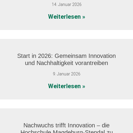
14. Januar 2026
Dessauer
Weiterlesen »
Gasmotorenkonf
am
6.
und
Start in 2026: Gemeinsam Innovation
7.
und Nachhaltigkeit vorantreiben
Mai
9. Januar 2026
2026
Start
Weiterlesen »
in
2026:
Gemeinsam
Innovation
Nachwuchs trifft Innovation – die
und
Hochschule Magdeburg-Stendal zu