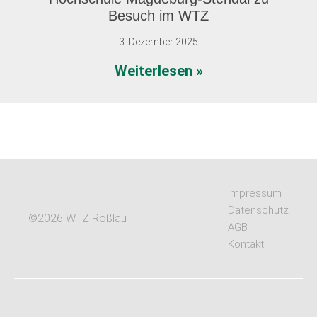
Nachhaltigkeit
Besuch im WTZ
vorantreiben
3. Dezember 2025
Nachwuchs
Weiterlesen »
trifft
Innovation
–
die
Hochschule
Impressum
Magdeburg-
Datenschutz
Stendal
©2026 WTZ Roßlau
AGB
zu
Kontakt
Besuch
im
WTZ