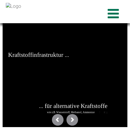
K
r
a
f
t
s
t
o
f
f
i
n
f
r
a
s
t
r
u
k
t
u
r
.
.
.
.
.
.
f
ü
r
a
l
t
e
r
n
a
t
i
v
e
K
r
a
f
t
s
t
o
f
f
e
w
i
e
z
.
B
.
W
a
s
s
e
r
s
t
o
f
f
,
M
e
t
h
a
n
o
l
,
A
m
m
o
n
i
a
k
,
E
r
d