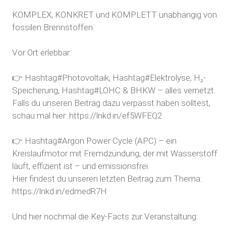
KOMPLEX, KONKRET und KOMPLETT unabhängig von
fossilen Brennstoffen.
Vor Ort erlebbar:
👉
Hashtag#Photovoltaik
,
Hashtag#Elektrolyse
, H₂-
Speicherung,
Hashtag#LOHC
& BHKW – alles vernetzt.
Falls du unseren Beitrag dazu verpasst haben solltest,
schau mal hier:
https://lnkd.in/ef5WFEQ2
👉
Hashtag#Argon
Power Cycle (APC) – ein
Kreislaufmotor mit Fremdzündung, der mit Wasserstoff
läuft, effizient ist – und emissionsfrei.
Hier findest du unseren letzten Beitrag zum Thema:
https://lnkd.in/edmedR7H
Und hier nochmal die Key-Facts zur Veranstaltung: