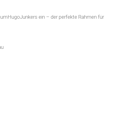
eumHugoJunkers
ein – der perfekte Rahmen für
au