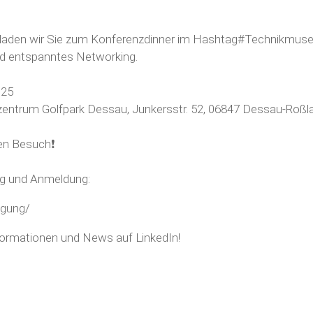
aden wir Sie zum Konferenzdinner im
Hashtag#Technikmus
nd entspanntes Networking.
025
szentrum Golfpark Dessau, Junkersstr. 52, 06847 Dessau-Roßl
ren Besuch❗
ng und Anmeldung:
agung/
ormationen und News auf LinkedIn!