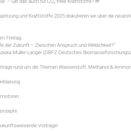
i“ – Gilt das auch für CO₂-freie Kraftstoffe? 🌱
spritzung und Kraftstoffe 2025 diskutieren wir über die neue
m Freitag:
fe der Zukunft – Zwischen Anspruch und Wirklichkeit?“
ziska Müller-Langer
(DBFZ Deutsches Biomasseforschungs
rträge rund um die Themen Wasserstoff, Methanol & Ammonia
inblasung
smotoren
konzepte
 zukunftsweisende Vorträge!