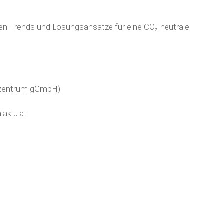
sten Trends und Lösungsansätze für eine CO₂-neutrale
zentrum gGmbH)
k u.a.: