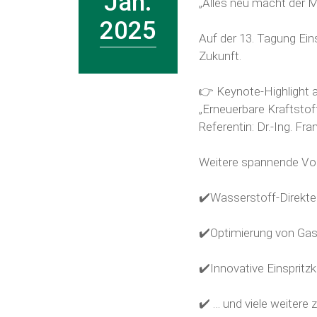
Jan.
„Alles neu macht der Ma
2025
Auf der 13. Tagung Ein
Zukunft.
👉 Keynote-Highlight a
„Erneuerbare Kraftstof
Referentin: Dr.-Ing.
Fran
Weitere spannende Vo
✔️Wasserstoff-Direkte
✔️Optimierung von Ga
✔️Innovative Einspritz
✔️ … und viele weitere