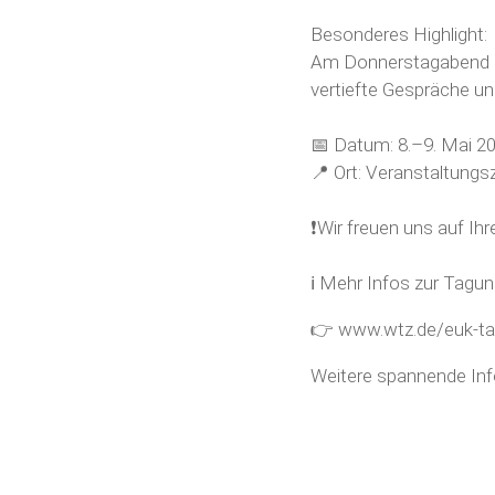
Besonderes Highlight:
Am Donnerstagabend l
vertiefte Gespräche u
📅 Datum: 8.–9. Mai 2
📍 Ort: Veranstaltung
❗Wir freuen uns auf Ih
ℹ️ Mehr Infos zur Tagu
👉
www.wtz.de/euk-t
Weitere spannende Inf