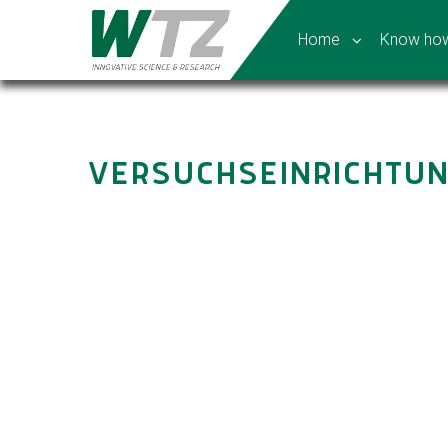
Home
Know ho
VERSUCHSEINRICHTUN