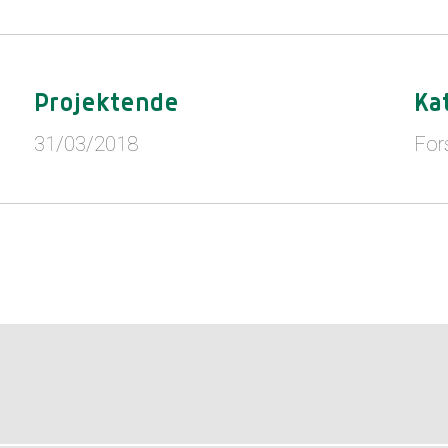
Projektende
Ka
31/03/2018
For